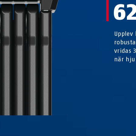
6
Upplev 
robusta
vridas 3
när hju