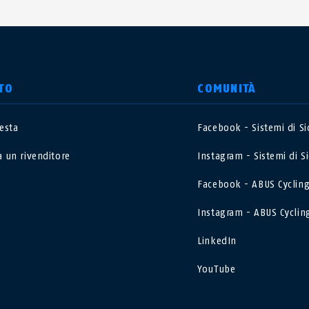
TO
COMUNITÀ
iesta
Facebook - Sistemi di S
nited Kingdom
International
a un rivenditore
Instagram - Sistemi di S
sterreich
Nederland
Facebook - ABUS Cyclin
Instagram - ABUS Cyclin
elgië
Schweiz
NL
FR
DE
FR
LinkedIn
rance
Sverige
YouTube
orge
Portugal