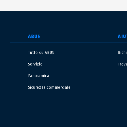
SELEZIONA UN PAESE
ABUS
AIU
Tutto su ABUS
Rich
Deutschland
U
Servizio
Trov
Canada
Ö
Panoramica
EN
FR
Sicurezza commerciale
Italia
B
México
F
Danmark
N