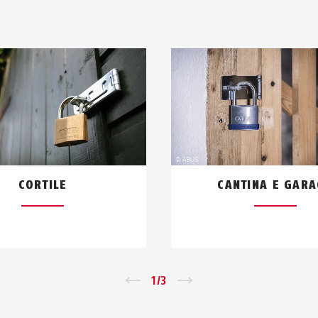
CORTILE
CANTINA E GAR
←
1
/
3
→