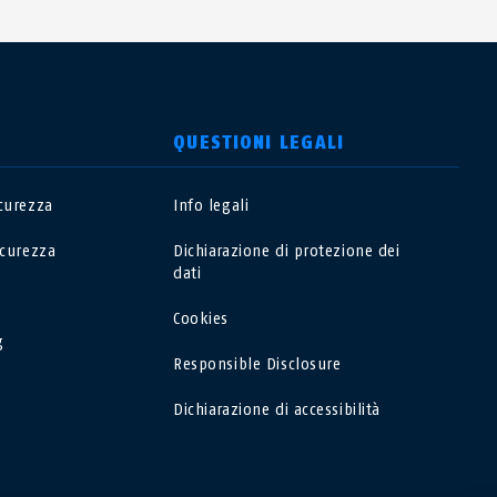
QUESTIONI LEGALI
icurezza
Info legali
USA
icurezza
Dichiarazione di protezione dei
dati
Polska
g
Cookies
g
España
Responsible Disclosure
Dichiarazione di accessibilità
Magyarország
România