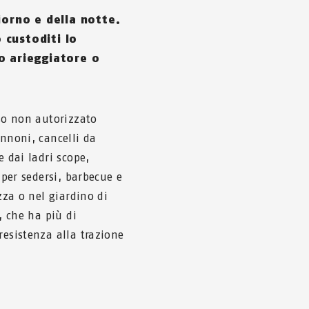
iorno e della notte.
 custoditi lo
o arieggiatore o
sso non autorizzato
annoni, cancelli da
e dai ladri scope,
 per sedersi, barbecue e
zza o nel giardino di
, che ha più di
resistenza alla trazione