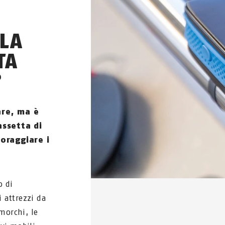
 LA
TA
?
are, ma è
assetta di
oraggiare i
o di
i attrezzi da
imorchi, le