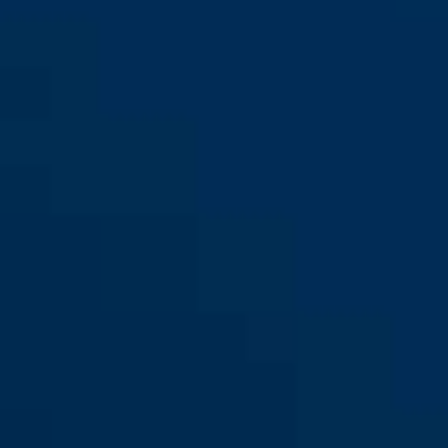
S
M
Smiley 3.0 ACE LED pure aqua
royal purple
Smiley 3.0 ACE LED pure aqua
pure mint
S
M