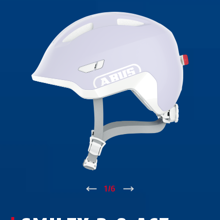
↑
1
/
6
↓