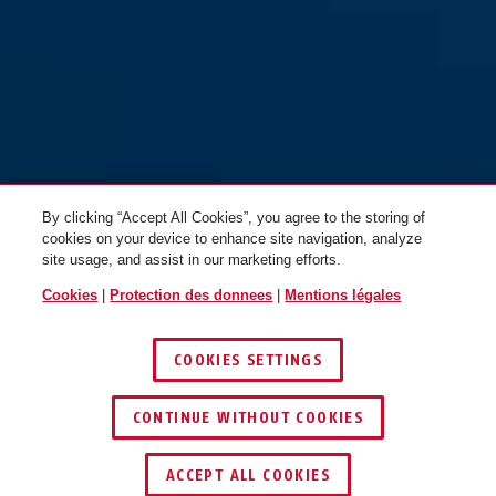
shiny white
royal green
Smiley 3.0 ACE LED pure
Smiley 3.0 ACE LED pure
lavender S
lavender M
By clicking “Accept All Cookies”, you agree to the storing of
cookies on your device to enhance site navigation, analyze
site usage, and assist in our marketing efforts.
pure aqua
pure lavender
Cookies
|
Protection des donnees
|
Mentions légales
Smiley 3.0 ACE LED pure mint
Smiley 3.0 ACE LED pure mint
S
M
COOKIES SETTINGS
CONTINUE WITHOUT COOKIES
TROUVER UN REVENDEUR
ACCEPT ALL COOKIES