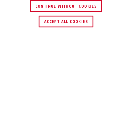
CONTINUE WITHOUT COOKIES
TROUVER UN REVENDEUR
ACCEPT ALL COOKIES
Description
TÉLÉCOMMANDE - LUMIÈRE DE
FREINAGE HYP-E
AUSSI INTUITIF
QUE LA VOITURE
Avec la télécommande sans câble pour