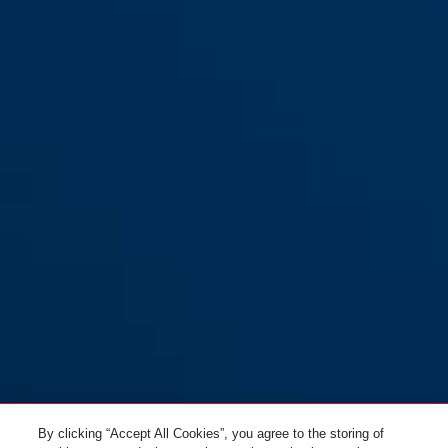
ESHT PZ argent pour les
ESHT PZ argent pour les
portes d'entrée (DIN L 65 20)
portes d'entrée (DIN R 65 20)
ESHT PZ or pour les portes
ESHT PZ or pour les portes
d'entrée (DIN L 65 20)
d'entrée (DIN R 65 20)
By clicking “Accept All Cookies”, you agree to the storing of