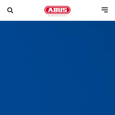
Zeige
alle
Ergebnisse