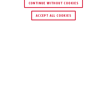
CONTINUE WITHOUT COOKIES
HÄNDLER FINDEN
ACCEPT ALL COOKIES
TEILEN
Beschreibung
ESHT PZ - RUNDER STULP