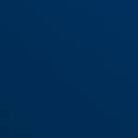
ESHT PZ argent pour les
portes d'entrée (DIN L 65
ESHT PZ argent pour les
20)
portes d'entrée (DIN R 65 20)