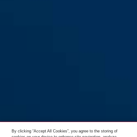
TKZ40 acier inoxydable pour
les portes d'appartement
(DIN R/L 55 20)
By clicking “Accept All Cookies”, you agree to the storing of
cookies on your device to enhance site navigation, analyze