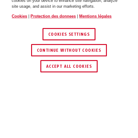
cookies on your device to enhance site navigation, analyze
site usage, and assist in our marketing efforts.
Cookies
|
Protection des donnees
|
Mentions légales
COOKIES SETTINGS
CONTINUE WITHOUT COOKIES
ACCEPT ALL COOKIES
Description
ES PZ3
POUR PORTES