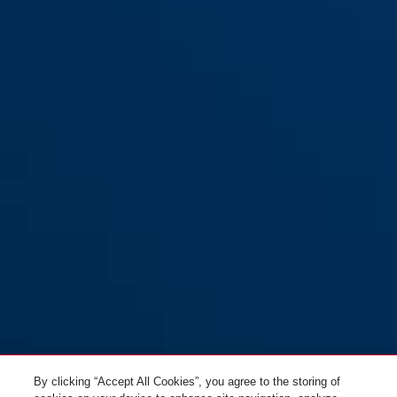
ES PZ3 pour les portes
ES PZ3 pour les portes
d'appartement (DIN L 55 20)
d'appartement (DIN R 55 20)
By clicking “Accept All Cookies”, you agree to the storing of