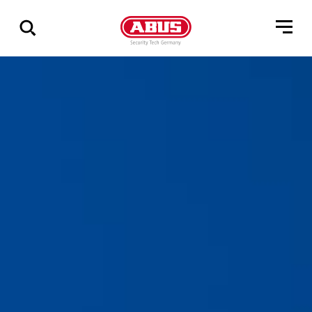
Geef
alle
resultaten
weer