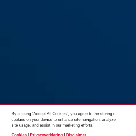
ES PZ3 voor
ES PZ3 voor
woningtoegangsdeuren
woningtoegangsdeuren (DIN R
(DIN L 55 20)
55 20)
By clicking “Accept All Cookies”, you agree to the storing of
cookies on your device to enhance site navigation, analyze
site usage, and assist in our marketing efforts.
Cookies
|
Privacyverklaring
|
Disclaimer