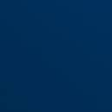
ES PZ2 voor
ES PZ2 voor
woningtoegangsdeuren (DIN L
woningtoegangsdeuren
55 18)
(DIN L 55 20)