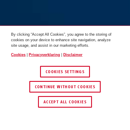
ES PZ2 voor
ES PZ2 voor
woningtoegangsdeuren (DIN L
woningtoegangsdeuren (DIN R
55 20)
55 18)
By clicking “Accept All Cookies”, you agree to the storing of
cookies on your device to enhance site navigation, analyze
site usage, and assist in our marketing efforts.
Cookies
|
Privacyverklaring
|
Disclaimer
COOKIES SETTINGS
CONTINUE WITHOUT COOKIES
ACCEPT ALL COOKIES
ES PZ2 voor
ES PZ2 voor
woningtoegangsdeuren (DIN R
woningtoegangsdeuren (DIN R
55 20)
55 20)