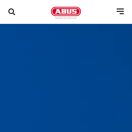
Geef
alle
resultaten
weer