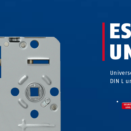
E
U
Univers
DIN L u