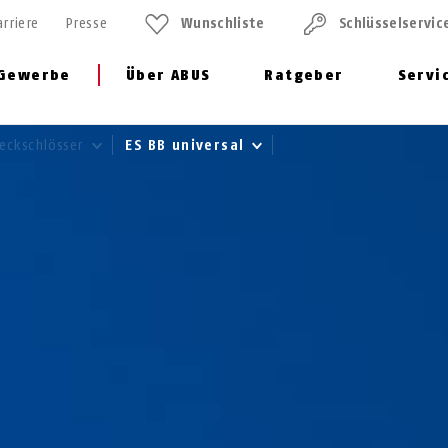
arriere
Presse
Wunschliste
Schlüssel­servic
Gewerbe
Über ABUS
Ratgeber
Servi
teckschlösser
ES BB universal