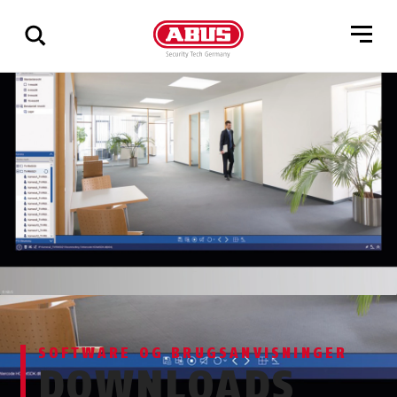
Vis
alle
resultater
SOFTWARE OG BRUGSANVISNINGER
DOWNLOADS