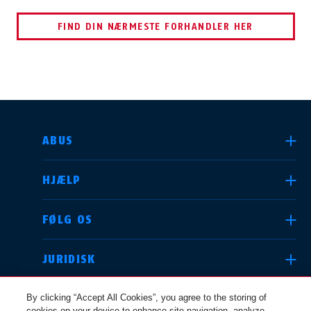
FIND DIN NÆRMESTE FORHANDLER HER
VÆLG DIT LAND
ABUS
HJÆLP
Deutschland
United Kingdom
FØLG OS
JURIDISK
International
USA
By clicking “Accept All Cookies”, you agree to the storing of
cookies on your device to enhance site navigation, analyze