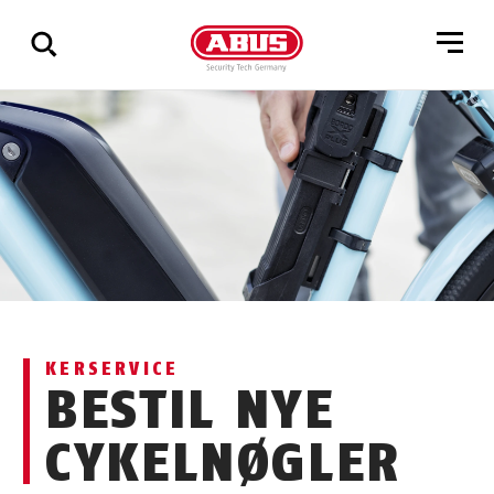
Vis
alle
resultater
KERSERVICE
BESTIL NYE
CYKELNØGLER