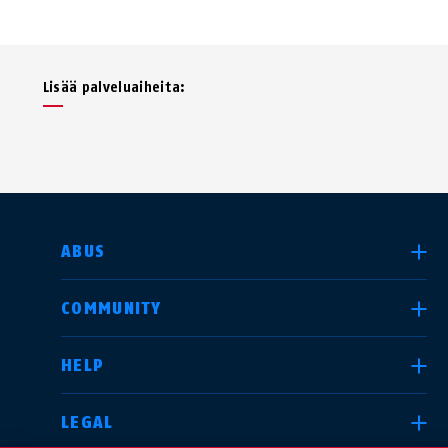
Lisää palveluaiheita:
SELECT COUNTRY
ABUS
COMMUNITY
Deutschland
United Kingdom
HELP
LEGAL