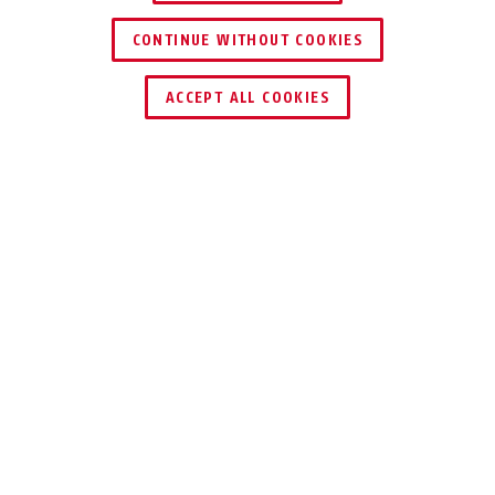
CONTINUE WITHOUT COOKIES
ACCEPT ALL COOKIES
Beschrijving
TVHS20030S
VOLLEDIG MODULAIR: DE VIDEO-
DEURINTERCOM
Personen voor de deur zien, met ze praten, de
deur openen. Eenvoudig te installeren,
modulair aanpasbaar aan elk gebouw -