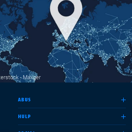
DEALER ZOEKEN
LAND SELECTEREN
ABUS
HULP
Deutschland
United Kingdom