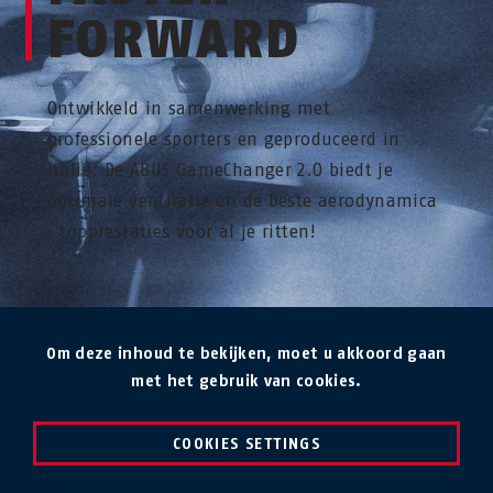
FORWARD
Ontwikkeld in samenwerking met
professionele sporters en geproduceerd in
Italië: De ABUS GameChanger 2.0 biedt je
optimale ventilatie en de beste aerodynamica
- topprestaties voor al je ritten!
Om deze inhoud te bekijken, moet u akkoord gaan
met het gebruik van cookies.
COOKIES SETTINGS