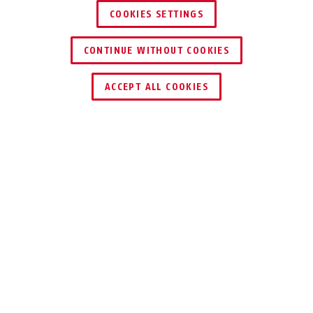
COOKIES SETTINGS
CONTINUE WITHOUT COOKIES
ACCEPT ALL COOKIES
Beschrijving
HSZU10000
De magnetische bevestigingsset biedt het
ideale alternatief voor de rookmeldermontage
zonder bouten en pluggen. De set bestaat uit