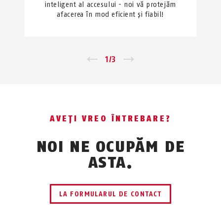
inteligent al accesului - noi vă protejăm
afacerea în mod eficient și fiabil!
←
1
/
3
→
AVEȚI VREO ÎNTREBARE?
NOI NE OCUPĂM DE
ASTA.
LA FORMULARUL DE CONTACT