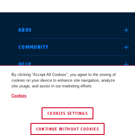
SELECTARE ȚARĂ
ABUS
COMMUNITY
Deutschland
United Kingdom
HELP
By clicking “Accept All Cookies”, you agree to the storing of
cookies on your device to enhance site navigation, analyze
LEGAL
site usage, and assist in our marketing efforts.
International
USA
Cookies
ROMÂNIA
COOKIES SETTINGS
Canada
© 2026 ABUS
Österreich
EN
FR
CONTINUE WITHOUT COOKIES