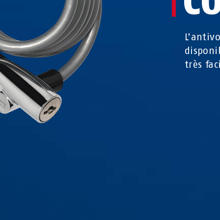
C
L’antivo
disponi
très fa