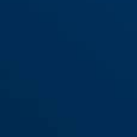
Star 4508C/150 noir
blue
Star 4508C/150 bleu
red
Star 4508C/150 rouge
vert
Star 4508C/150 vert
black