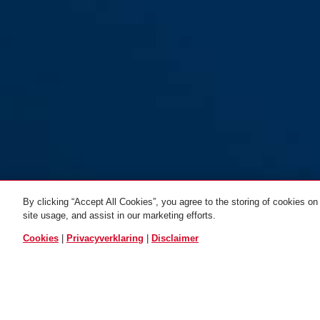
By clicking “Accept All Cookies”, you agree to the storing of cookies on
site usage, and assist in our marketing efforts.
Star 4508C/150 blauw
blue
Star 4508C/150 groen
red
Star 4508C/15
groen
ALLE VARIANTEN
Cookies
|
Privacyverklaring
|
Disclaimer