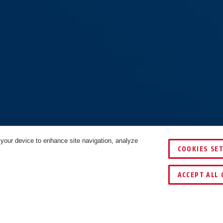
 your device to enhance site navigation, analyze
COOKIES SE
0 zwart
Star 4508C/150 rood
black
KLEUREN
VERGELIJKEN
ACCEPT ALL 