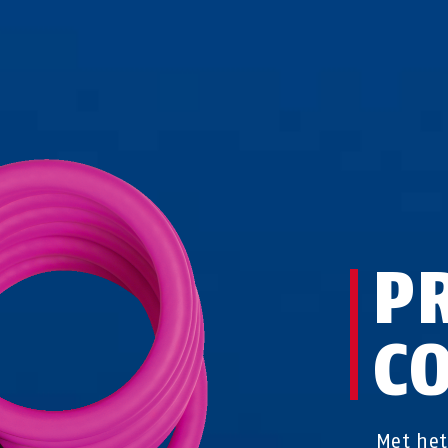
P
C
Met het