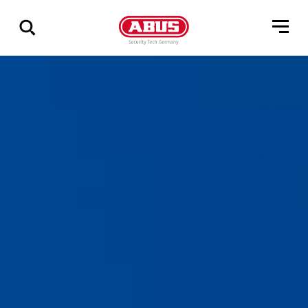
Geef
alle
resultaten
weer