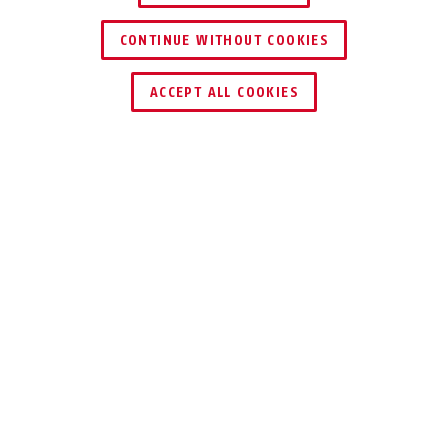
CONTINUE WITHOUT COOKIES
ACCEPT ALL COOKIES
Beschrijving
PRIMO 5510 COLOR
HET IDEALE
TWEEDE SLOT
Het spiraalkabelslot Primo 5510 Color is
zeer geschikt als extra