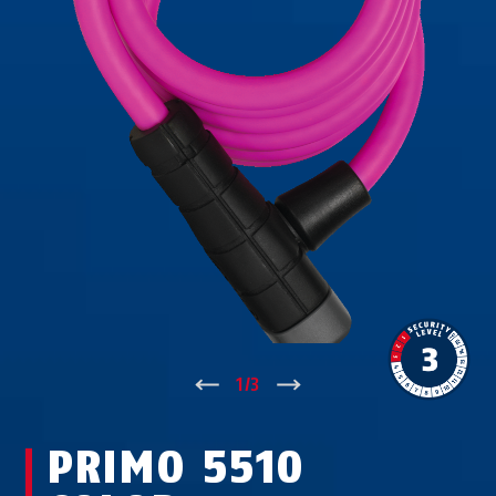
↑
1
/
3
↓
PRIMO 5510