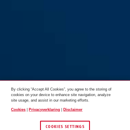
pink
red
Primo 5510K/180/10 roze +
Primo 5510K/180/10 rood +
houder SCMU
houder SCMU
By clicking “Accept All Cookies”, you agree to the storing of
cookies on your device to enhance site navigation, analyze
site usage, and assist in our marketing efforts.
Cookies
|
Privacyverklaring
|
Disclaimer
COOKIES SETTINGS