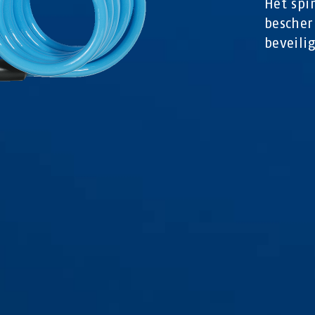
Het spi
bescher
beveili