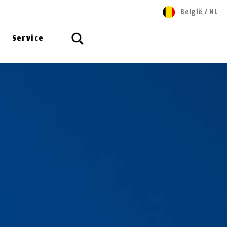
België
/
NL
Service