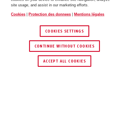
site usage, and assist in our marketing efforts.
Cookies
|
Protection des donnees
|
Mentions légales
COOKIES SETTINGS
CONTINUE WITHOUT COOKIES
YARNIT™ 4004K/110 midnight
YARNIT™ 4004K/110 sand
purple
stone
ACCEPT ALL COOKIES
Description
YARNIT™ 4004K
LE TEXTILE