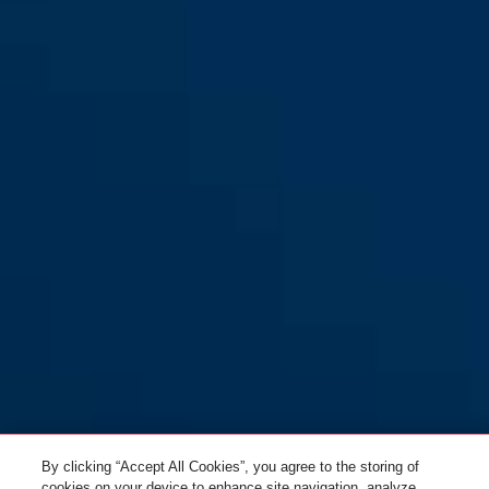
sand stone
black
YARNIT™ 4004K/85 noir
YARNIT™ 4004K/140 noir
denim blue
midnight purple
YARNIT™ 4004K/110 denim
YARNIT™ 4004K/110 noir
blue
By clicking “Accept All Cookies”, you agree to the storing of
cookies on your device to enhance site navigation, analyze