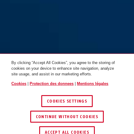
T84MB/40 nautic
T84MB/50 nautic
By clicking “Accept All Cookies”, you agree to the storing of
cookies on your device to enhance site navigation, analyze
site usage, and assist in our marketing efforts.
Cookies
|
Protection des donnees
|
Mentions légales
COOKIES SETTINGS
CONTINUE WITHOUT COOKIES
ACCEPT ALL COOKIES