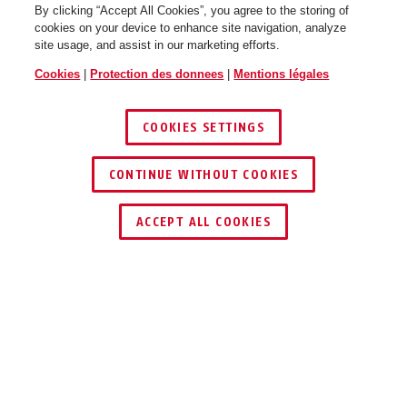
By clicking “Accept All Cookies”, you agree to the storing of
Targon MIPS lemon white M
Targon MIPS lemon white L
cookies on your device to enhance site navigation, analyze
site usage, and assist in our marketing efforts.
Cookies
|
Protection des donnees
|
Mentions légales
COOKIES SETTINGS
CONTINUE WITHOUT COOKIES
Targon MIPS sand beige S
Targon MIPS sand beige M
ACCEPT ALL COOKIES
←
Targon MIPS sand beige L
Targon MIPS velvet black S