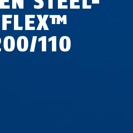
EN STEEL-
-FLEX™
200/110