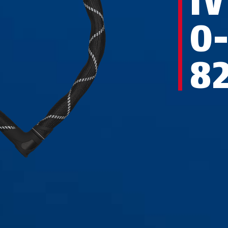
IV
O
8