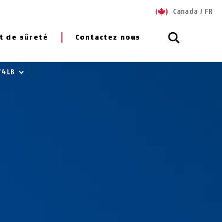
Canada
/
FR
t de sûreté
Contactez nous
74LB