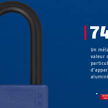
7
Un méla
valeur 
particu
d'appar
alumini