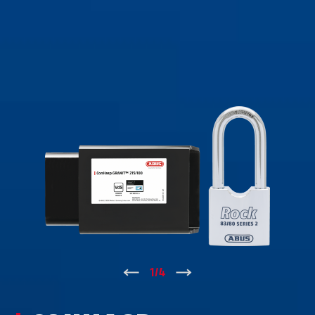
↑
1
/
4
↓