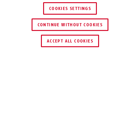
COOKIES SETTINGS
CONTINUE WITHOUT COOKIES
ACCEPT ALL COOKIES
Description
CONHASP GRANIT™ 215 + 83/80
SÉCURISER AU
MIEUX LES
CONTENEURS