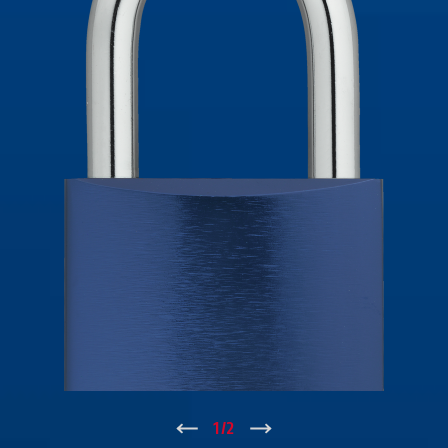
↑
1
/
2
↓