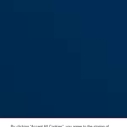
72/40 LoTo bleu
vert
72/40 LoTo jaune
bleu
72/40 LoTo marron
rouge
72/40 LoTo noir
jaune
By clicking “Accept All Cookies”, you agree to the storing of