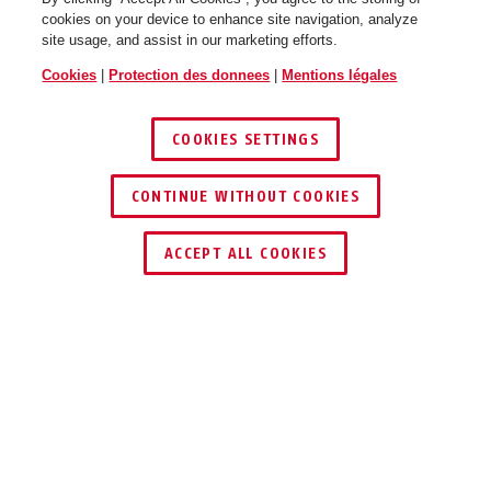
cookies on your device to enhance site navigation, analyze
site usage, and assist in our marketing efforts.
Cookies
|
Protection des donnees
|
Mentions légales
COOKIES SETTINGS
72/40 LoTo orange
noir
72/40 LoTo rouge
marron
CONTINUE WITHOUT COOKIES
ACCEPT ALL COOKIES
Description
72/40 LOTO
violet
purple
72/40 LoTo vert
72/40 LoTo violet