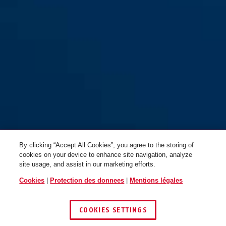
gris
rouge
74/40 gris
74/40 jaune
By clicking “Accept All Cookies”, you agree to the storing of
cookies on your device to enhance site navigation, analyze
site usage, and assist in our marketing efforts.
Cookies
|
Protection des donnees
|
Mentions légales
COOKIES SETTINGS