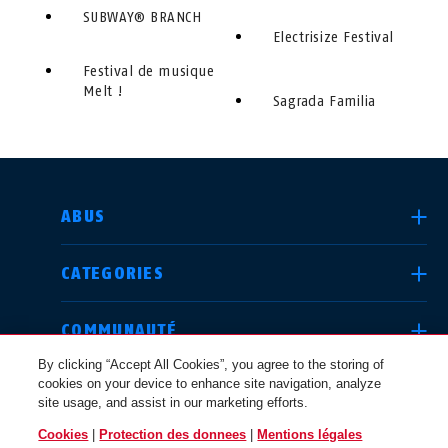
SUBWAY® BRANCH
Electrisize Festival
Festival de musique
Melt !
Sagrada Familia
CHOISIR UN PAYS
ABUS
CATEGORIES
Deutschland
United Kingdom
COMMUNAUTÉ
By clicking “Accept All Cookies”, you agree to the storing of
cookies on your device to enhance site navigation, analyze
QUESTIONS JURIDIQUES
site usage, and assist in our marketing efforts.
International
USA
Cookies
|
Protection des donnees
|
Mentions légales