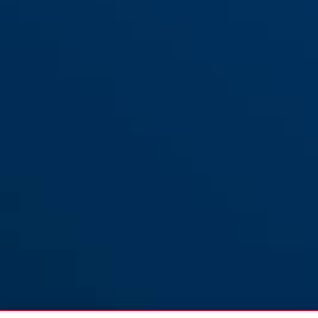
8808C/85 noir
black
8808C/110 noir
russet red
8808C/85 jade green
jade green
8808C/85 russet red