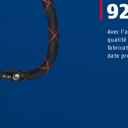
9
Avec l’
qualité
fabrica
date pr