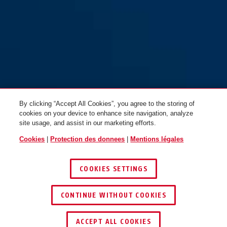
GRANIT™ Quick 37/60HB50
GRANIT™ Quick 37/60HB50
Mini jaune
Mini Pro jaune
By clicking “Accept All Cookies”, you agree to the storing of
cookies on your device to enhance site navigation, analyze
site usage, and assist in our marketing efforts.
Cookies
|
Protection des donnees
|
Mentions légales
COOKIES SETTINGS
CONTINUE WITHOUT COOKIES
ACCEPT ALL COOKIES