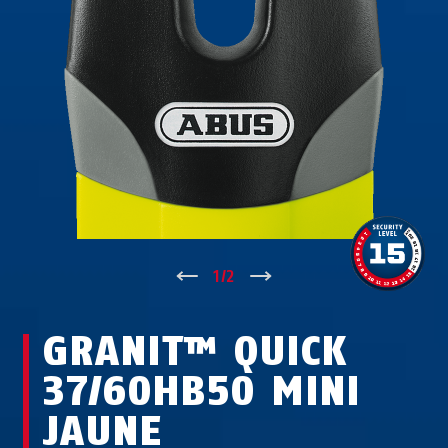
↑
1
/
2
↓
GRANIT™ QUICK
37/60HB50 MINI
JAUNE