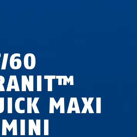
7/60
RANIT™
UICK MAXI
 MINI