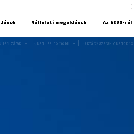
ldások
Vállalati megoldások
Az ABUS-ról
ültéri zárak
Quad- és hómobil
Féktárcsazárak quadokh