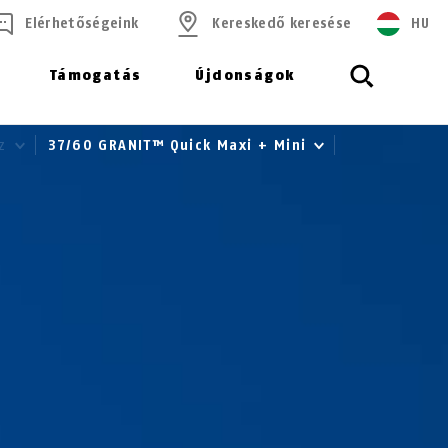
Elérhetőségeink
Kereskedő keresése
HU
Támogatás
Újdonságok
oz
37/60 GRANIT™ Quick Maxi + Mini