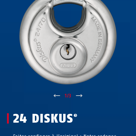
↑
1
/
3
↓
24 DISKUS
®