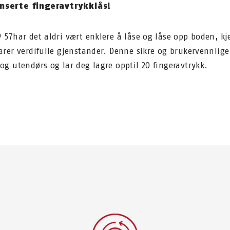
nserte fingeravtrykklås!
™ 57
har det aldri vært enklere å låse og låse opp boden, kj
rer verdifulle gjenstander. Denne sikre og brukervennlige
g utendørs og lar deg lagre opptil 20 fingeravtrykk.