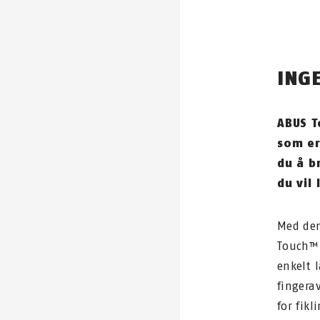
ING
ABUS T
som er
du å b
du vil 
Med den
Touch™
enkelt 
fingera
for fik