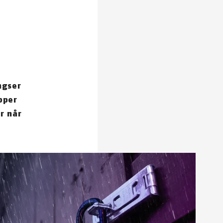
ngser
pper
r når