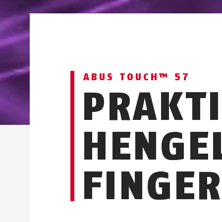
ABUS TOUCH™ 57
PRAKT
HENGE
FINGE