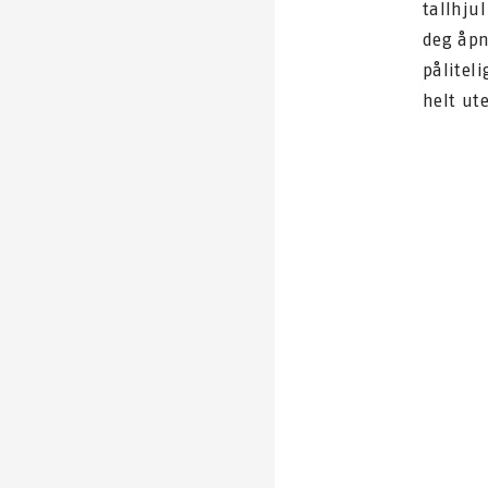
tallhjul
deg åpn
pålitel
helt ut