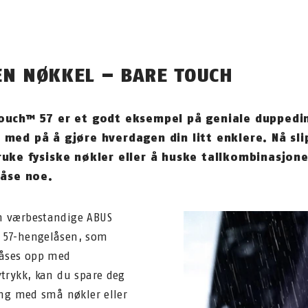
EN NØKKEL – BARE TOUCH
ouch™ 57 er et godt eksempel på geniale duppedi
 med på å gjøre hverdagen din litt enklere. Nå sli
ruke fysiske nøkler eller å huske tallkombinasjone
låse noe.
 værbestandige ABUS
 57-hengelåsen, som
låses opp med
vtrykk, kan du spare deg
ling med små nøkler eller