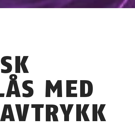
ISK
LÅS MED
RAVTRYKK