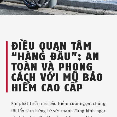
ĐIỀU QUAN TÂM
“HÀNG ĐẦU”: AN
TOÀN VÀ PHONG
CÁCH VỚI MŨ BẢO
HIỂM CAO CẤP
Khi phát triển mũ bảo hiểm cưỡi ngựa, chúng
tôi lấy cảm hứng từ sức mạnh đáng kinh ngạc