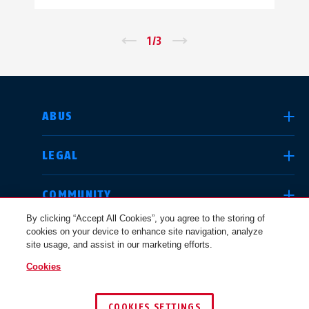
←
1
/
3
→
SELECT COUNTRY
ABUS
LEGAL
Deutschland
United Kingdom
COMMUNITY
By clicking “Accept All Cookies”, you agree to the storing of
cookies on your device to enhance site navigation, analyze
HELP
site usage, and assist in our marketing efforts.
International
USA
Cookies
VIỆT NAM
COOKIES SETTINGS