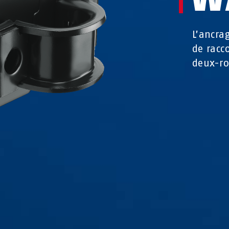
L’ancra
de racc
deux-ro