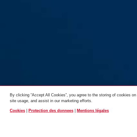
By clicking “Accept All Cookies”, you agree to the storing of cookies on
site usage, and assist in our marketing efforts.
TOUTES LES VARIAN
Cookies
|
Protection des donnees
|
Mentions légales
WA50