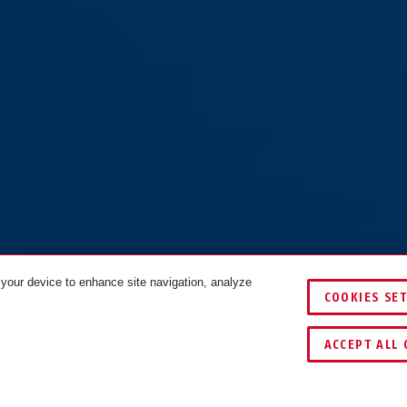
 your device to enhance site navigation, analyze
COOKIES SE
TES
ACCEPT ALL 