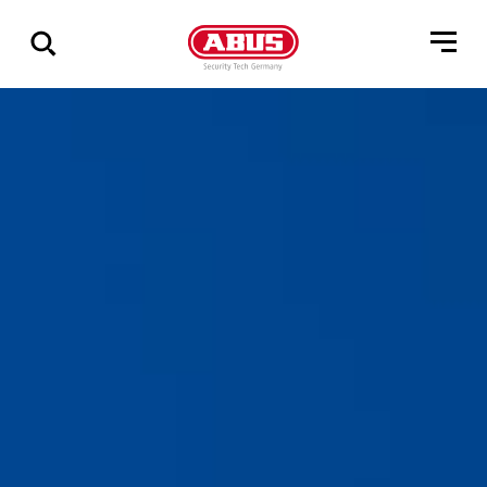
Geef
alle
resultaten
weer