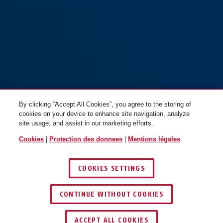
T84MB/40 nautic
T84MB/50 nautic
By clicking “Accept All Cookies”, you agree to the storing of
cookies on your device to enhance site navigation, analyze
site usage, and assist in our marketing efforts.
Cookies
|
Protection des donnees
|
Mentions légales
COOKIES SETTINGS
CONTINUE WITHOUT COOKIES
ACCEPT ALL COOKIES