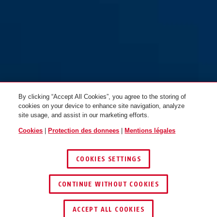
83/60-5 Cylindre ovale sans
83/60-5 EPZ sans cylindre clé
cylindre conventionnel
réversible
By clicking “Accept All Cookies”, you agree to the storing of
cookies on your device to enhance site navigation, analyze
site usage, and assist in our marketing efforts.
Cookies
|
Protection des donnees
|
Mentions légales
COOKIES SETTINGS
CONTINUE WITHOUT COOKIES
83/60-5 EPZ sans cylindre clé
83/60-5 EPZ sans cylindre clé
réversible
réversible
ACCEPT ALL COOKIES