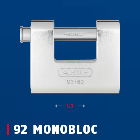
↑
1
/
3
↓
92 MONOBLOC