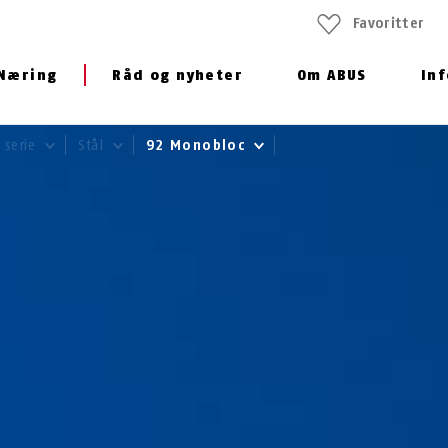
Favoritter
Næring
Råd og nyheter
Om ABUS
In
r serie
Stål
92 Monobloc