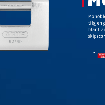
Monoblo
tilgjen
blant a
skipsco