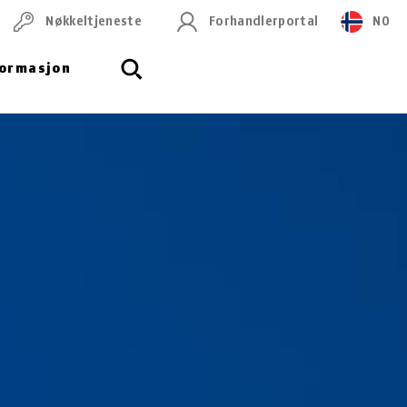
Nøkkeltjeneste
Forhandlerportal
NO
formasjon