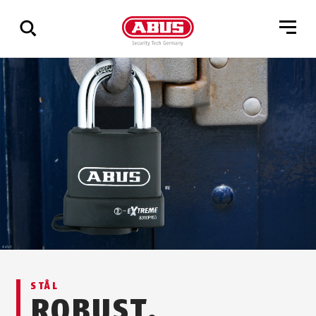
Via
alle
resultater
STÅL
ROBUST.