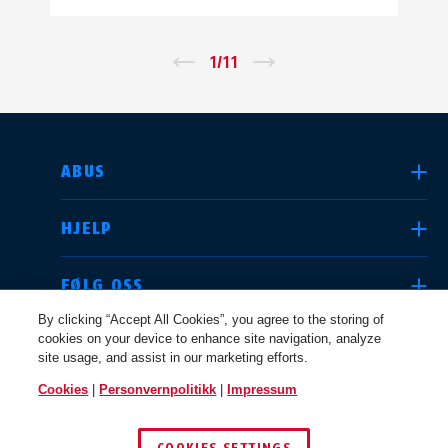
←
1
/
11
→
VELG LAND
ABUS
HJELP
Deutschland
United Kingdom
FØLG OSS
By clicking “Accept All Cookies”, you agree to the storing of
cookies on your device to enhance site navigation, analyze
JURIDISK
site usage, and assist in our marketing efforts.
International
USA
Cookies
|
Personvernpolitikk
|
Impressum
NORGE