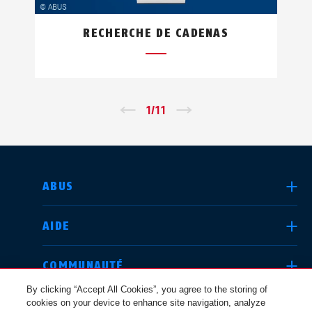
RECHERCHE DE CADENAS
←
1
/
11
→
CHOISIR UN PAYS
ABUS
AIDE
Deutschland
United Kingdom
COMMUNAUTÉ
By clicking “Accept All Cookies”, you agree to the storing of
cookies on your device to enhance site navigation, analyze
QUESTIONS JURIDIQUES