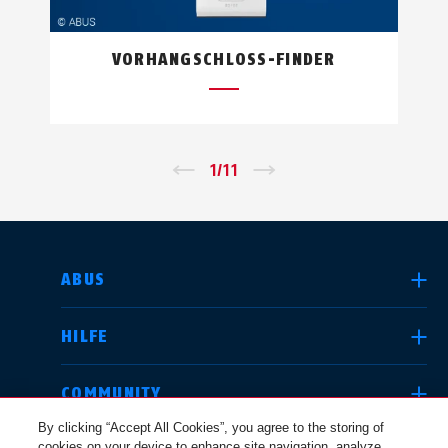
VORHANGSCHLOSS-FINDER
←
1
/
11
→
LAND AUSWÄHLEN
ABUS
HILFE
Deutschland
United Kingdom
COMMUNITY
By clicking “Accept All Cookies”, you agree to the storing of
cookies on your device to enhance site navigation, analyze